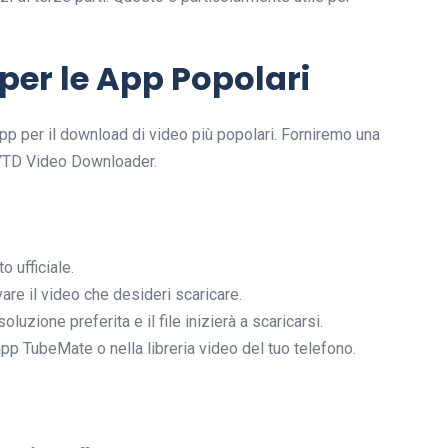
er le App Popolari
 app per il download di video più popolari. Forniremo una
YTD Video Downloader.
o ufficiale.
vare il video che desideri scaricare.
oluzione preferita e il file inizierà a scaricarsi.
app TubeMate o nella libreria video del tuo telefono.