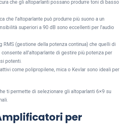
ra che gli altoparlanti possano produrre toni di basso
ica che l’altoparlante può produrre più suono a un
ensibilità superiori a 90 dB sono eccellenti per l’audio
ng RMS (gestione della potenza continua) che quelli di
 consente all’altoparlante di gestire più potenza per
si potenti.
eattivi come polipropilene, mica o Kevlar sono ideali per
e ti permette di selezionare gli altoparlanti 6×9 su
ali.
mplificatori per