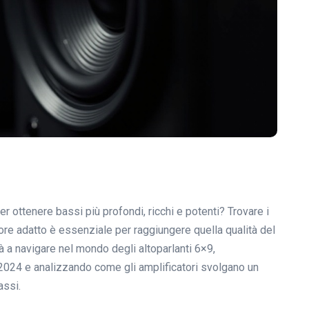
er ottenere bassi più profondi, ricchi e potenti? Trovare i
atore adatto è essenziale per raggiungere quella qualità del
 a navigare nel mondo degli altoparlanti 6×9,
 2024 e analizzando come gli amplificatori svolgano un
assi.