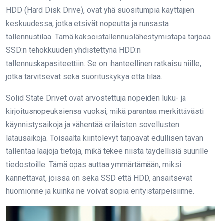
HDD (Hard Disk Drive), ovat yhä suositumpia käyttäjien
keskuudessa, jotka etsivät nopeutta ja runsasta
tallennustilaa. Tämä kaksoistallennuslähestymistapa tarjoaa
SSD:n tehokkuuden yhdistettynä HDD:n
tallennuskapasiteettiin. Se on ihanteellinen ratkaisu niille,
jotka tarvitsevat sekä suorituskykyä että tilaa.
Solid State Drivet ovat arvostettuja nopeiden luku- ja
kirjoitusnopeuksiensa vuoksi, mikä parantaa merkittävästi
käynnistysaikoja ja vähentää erilaisten sovellusten
latausaikoja. Toisaalta kiintolevyt tarjoavat edullisen tavan
tallentaa laajoja tietoja, mikä tekee niistä täydellisiä suurille
tiedostoille. Tämä opas auttaa ymmärtämään, miksi
kannettavat, joissa on sekä SSD että HDD, ansaitsevat
huomionne ja kuinka ne voivat sopia erityistarpeisiinne.