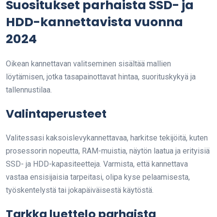
Suositukset parhaista SSD- ja
HDD-kannettavista vuonna
2024
Oikean kannettavan valitseminen sisältää mallien
löytämisen, jotka tasapainottavat hintaa, suorituskykyä ja
tallennustilaa.
Valintaperusteet
Valitessasi kaksoislevykannettavaa, harkitse tekijöitä, kuten
prosessorin nopeutta, RAM-muistia, näytön laatua ja erityisiä
SSD- ja HDD-kapasiteetteja. Varmista, että kannettava
vastaa ensisijaisia tarpeitasi, olipa kyse pelaamisesta,
työskentelystä tai jokapäiväisestä käytöstä.
Tarkka luettelo parhaista