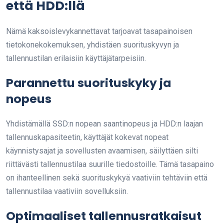
että HDD:llä
Nämä kaksoislevykannettavat tarjoavat tasapainoisen
tietokonekokemuksen, yhdistäen suorituskyvyn ja
tallennustilan erilaisiin käyttäjätarpeisiin.
Parannettu suorituskyky ja
nopeus
Yhdistämällä SSD:n nopean saantinopeus ja HDD:n laajan
tallennuskapasiteetin, käyttäjät kokevat nopeat
käynnistysajat ja sovellusten avaamisen, säilyttäen silti
riittävästi tallennustilaa suurille tiedostoille. Tämä tasapaino
on ihanteellinen sekä suorituskykyä vaativiin tehtäviin että
tallennustilaa vaativiin sovelluksiin.
Optimaaliset tallennusratkaisut