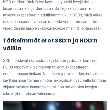
HDD eli Hard Disk Drive käyttää pyöriviä levyjä tietojen
lukemiseen ja kirjoittamiseen. Se tarjoaa suuremman
tallennuskapasiteetin edullisemmin kuin SSD:t, mikä tekee
siitä erinomaisen valinnan merkittävien tietomäärien, kuten
videoiden tai laajojen valokuvakokoelmien, tallentamiseen.
Tärkeimmät erot SSD:n ja HDD:n
välillä
SSD:t loistavat nopeudessa ja kestävyydessä, kun taas
HDD:t tarjoavat ylivoimaisen tallennuskapasiteetin
edullisempaan hintaan. Näiden erojen ymmärtäminen auttaa
käyttäjiä määrittämään, mitkä näkökohdat ovat heille kriittisiä,
ohjaten valintaa kannettavan tai jopa molempien levyjen
oikean yhdistelmän valinnassa.